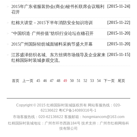
[2015-11-24]
2015年广东省服装协会(商会)秘书长联席会议顺利
>
召开
[2015-11-22]
红棉大讲堂－2015下半年消防安全知识培训
>
[2015-11-20]
“中国织造·广州价值”纺织行业论坛在穗召开
>
[2015-11-20]
2015广州国际轻纺城面辅料采购节盛大开幕
>
[2015-11-15]
江苏盛泽纺织名城、东方丝绸市场领导及企业家来
>
红棉国际时装城参观交流。
首页
上一页
45
46
47
48
49
50
51
52
53
54
下一页
尾页
Copyright © 2015 红棉国际时装城版权所有 网站客服热线：020-
62136622
粤ICP备14089316号-1
市场客服热线：020-62136622 客服邮箱：hongmiancom@163.com
红棉国际时装城地址：广州市环市西路184号 技术支持：
广州市红棉网络科
技有限公司