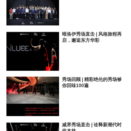
唯洛伊秀场直击 | 风格旅程再
启，邂逅东方华彩
秀场回顾 | 精彩绝伦的秀场够
你回味100遍
减界秀场直击 | 诠释新潮代时
尚本格