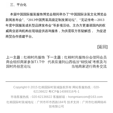
三、平台化
本届中国国际服装服饰博览会期间举办了“中国国际泳装文化博览会
新闻发布会”、“2013中国男装高级定制发展论坛”、“见证传奇—2013
年度中国服装成长型品牌发布会”等多项活动。主办方更邀请国内的权
威商业咨询机构在现场提供咨询服务，为供需双方答疑解惑， 为促进
商贸合作搭建平台。
[
返回
]
上一主题：
红棉时尚服饰
下一主题：
红棉时尚服饰分会偕同会员
商会组织商家参加T.I.T中
代表应邀到山西临汾“锦悦城”考察及与
国时尚创意论坛
当地商家进行商务交流
Copyright © 2015 红棉国际时装城版权所有 网站客服热线：020-
62136622
粤ICP备14089316号-1
市场客服热线：020-62136622 客服邮箱：hongmiancom@163.com
红棉国际时装城地址：广州市环市西路184号 技术支持：
广州市红棉网络科
技有限公司