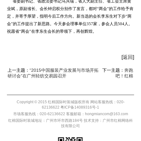
省委副书记、省政法委书记马兴瑞，省人大副主任、省工会主席黄
业斌，原副省长、会长钟启权分别作了发言，都对“两会”的工作给予肯
定，并寄予厚望，指明今后工作方向。新当选的会长李东生对下步“两
会”的工作提出了新思路。今天参会理事单位357家，参会人员504人。
祝愿省“两会”在李东生会长的带领下，再创辉煌。
[
返回
]
上一主题：
“2015中国服装产业发展与市场开拓
下一主题：
奔跑
研讨会”在广州轻纺交易园召开
吧！红棉
Copyright © 2015 红棉国际时装城版权所有 网站客服热线：020-
62136622
粤ICP备14089316号-1
市场客服热线：020-62136622 客服邮箱：hongmiancom@163.com
红棉国际时装城地址：广州市环市西路184号 技术支持：
广州市红棉网络科
技有限公司