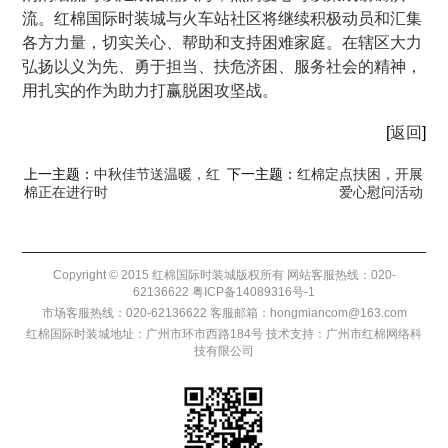
流。红棉国际时装城与火车站社区将继续积极动员和汇集
各方力量，切实关心、帮助和支持
困难
家庭。在辖区大力
弘扬以义为先、勇于担当、扶危济困、服务社会的精神，
用扎实的作为助力打赢脱
困
攻坚战。
[
返回
]
上一主题：
中秋佳节送温暖，红
下一主题：
红棉定点扶困，开展
棉正在进行时
爱心慰问活动
Copyright © 2015 红棉国际时装城版权所有 网站客服热线：020-
62136622
粤ICP备14089316号-1
市场客服热线：020-62136622 客服邮箱：hongmiancom@163.com
红棉国际时装城地址：广州市环市西路184号 技术支持：
广州市红棉网络科
技有限公司